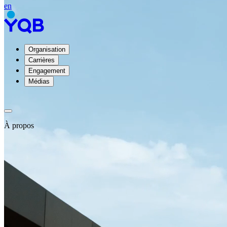
en
Organisation
Carrières
Engagement
Médias
À propos
À
propos
de
YQB
Direction
et
conseil
d'administration